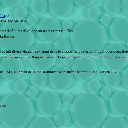
HAM
>>
SON PACEMAKER>>
es de 5 litres développant au maximum 145cv
la Hornet
e fait divers éléments existant dans le groupe,les ventes dimiinuent des deux tiers
moteurs variés: Rambler, Wasp, Hornet et Packard. Production 26623 pour l'ann
it 1345, au profit de "Nash-Rambler" voire même Metropolitan (Austin GB)
igine