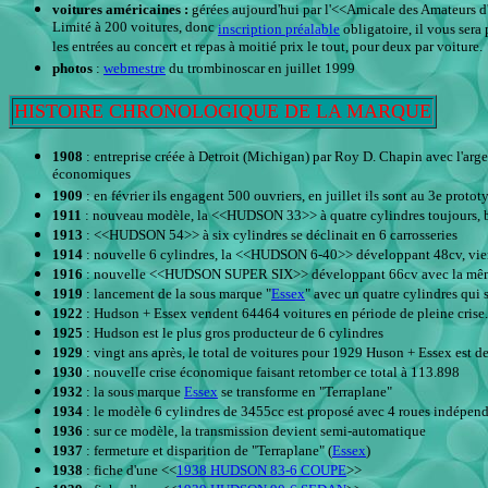
voitures américaines :
gérées aujourd'hui par l'<<Amicale des Amateurs
Limité à 200 voitures, donc
inscription préalable
obligatoire, il vous sera
les entrées au concert et repas à moitié prix le tout, pour deux par voiture.
photos
:
webmestre
du trombinoscar en juillet 1999
HISTOIRE CHRONOLOGIQUE DE LA MARQUE
1908
: entreprise créée à Detroit (Michigan) par Roy D. Chapin avec l'arge
économiques
1909
: en février ils engagent 500 ouvriers, en juillet ils sont au 3e pro
1911
: nouveau modèle, la <<HUDSON 33>> à quatre cylindres toujours, 
1913
: <<HUDSON 54>> à six cylindres se déclinait en 6 carrosseries
1914
: nouvelle 6 cylindres, la <<HUDSON 6-40>> développant 48cv, vien
1916
: nouvelle <<HUDSON SUPER SIX>> développant 66cv avec la même c
1919
: lancement de la sous marque "
Essex
" avec un quatre cylindres qui
1922
: Hudson + Essex vendent 64464 voitures en période de pleine crise. 
1925
: Hudson est le plus gros producteur de 6 cylindres
1929
: vingt ans après, le total de voitures pour 1929 Huson + Essex est 
1930
: nouvelle crise économique faisant retomber ce total à 113.898
1932
: la sous marque
Essex
se transforme en "Terraplane"
1934
: le modèle 6 cylindres de 3455cc est proposé avec 4 roues indépendan
1936
: sur ce modèle, la transmission devient semi-automatique
1937
: fermeture et disparition de "Terraplane" (
Essex
)
1938
: fiche d'une <<
1938 HUDSON 83-6 COUPE
>>