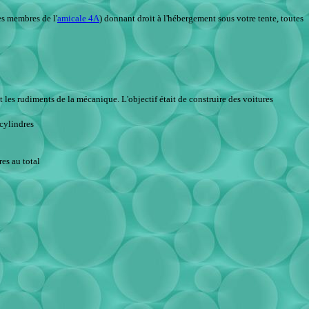
les membres de l'
amicale 4A
) donnant droit à l'hébergement sous votre tente, toutes
les rudiments de la mécanique. L'objectif était de construire des voitures
 cylindres
es au total