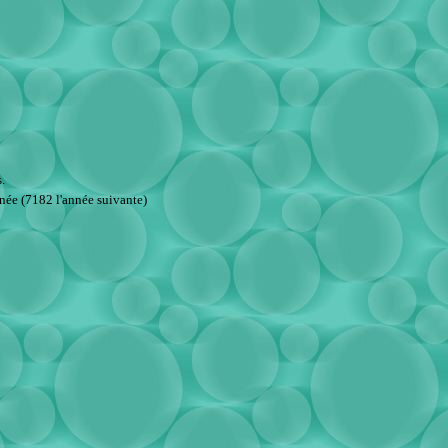
.
ée (7182 l'année suivante)