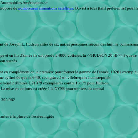
 d'Automobiles Américaines>>
 proposé de
nombreuses animations satellites
. Ouvert à tous (tarif préférentiel pour 
nt de Joseph L. Hudson aidés de six autres personnes, aucun des huit ne connaissant 
totype et en fin d'année ils ont produit 4000 voitures, la <<HUDSON 20 HP>> à quatre
bon succès
t en complément de la première pour former la gamme de l'année, 10261 exemplair
ylindrée que la 6-40, ceci gràce à un vilebrequin à contrepoids
 se vendit d'entrée à 21879 exemplaires contre 18175 pour Hudson
La mise en actions est créée à la NYSE pour un tiers du capital
de 300.962
tes à la place de l'essieu rigide