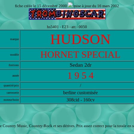
fiche créée le 15 décembre 2000
mise à jour du 16 mars 2002
hs5401 - E23 - att - 0050
HUDSON
marque
HORNET SPECIAL
modèle
Sedan 2dr
finitions
1 9 5 4
année
/
quantité/prix
berline customisée
carrosserie
308cid - 160cv
moteur/boite
de Country Music, Country-Rock et ses dérives. Prix assez correct pour la totale en s