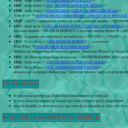
1939
: fiche d'une <<
1939 HUDSON 90-6 SEDAN
>>
1947
: fiche d'une <<
1947 HUDSON SUPER SIX SEDAN
>>
1949
: fiche d'une <<
1949 HUDSON SUPER SIX BROUGHAM 2dr
>>
fiche d'une <<
1949 HUDSON COMMODORE CONVERTIBLE BROUG
1950
: 142255 exemplaires vendus au total; nouveau modèle <<HUD
1951
: fiche de la <<
1951 HUDSON SUPER CUSTOM CONVERTIBLE
>>
nouveau modèle <<HUDSON HORNET>> recevant moteur Hornet 6 cylindr
1953
: la gamme est refondue et se traduit en <<JET SIX>>, <<WASP>> et 
1954
: Fiche d'une <<
1954 HUDSON HORNET
>> customisée
fiche d'une <<
1954 HUDSON JETLINER SEDAN
>>
Hudson est intégré dans le nouveau groupe "American Motors" et reçoit de c
1955
: les Hudson s'appellent dorénavant <<HUDSON-RAMBLER>> avec des 
1956
: fiche d'une <<
1956 HUDSON SUPER WASP SEDAN
>>
1957
: fiche d'une <<
1957 HUDSON HORNET SEDAN
>>
abandon de la marque Hudson par "American Motors" après en avoir produ
CE VEHICULE
le custom ne permet pas d'identifier formellement ce véhicule
je m'en tiens à la marque et l'année qui était indiquée par le propriétaire
pour le modèle, je m'en tiens à ce qui reste de la calandre si c'est celle d'or
SITES SUR LA MARQUE ET LE MODELE