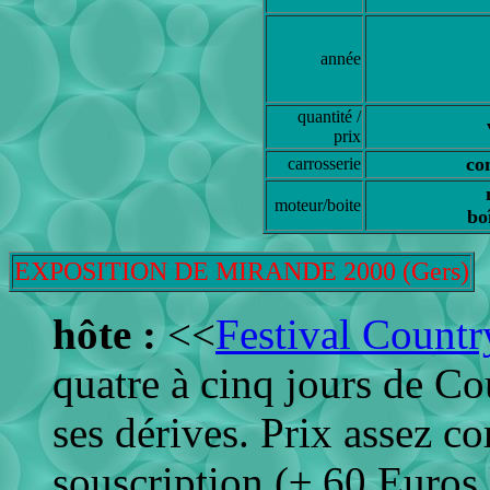
année
quantité /
prix
co
carrosserie
moteur/boite
bo
EXPOSITION DE MIRANDE 2000 (Gers)
hôte :
<<
Festival Count
quatre à cinq jours de C
ses dérives. Prix assez co
souscription (± 60 Euros 