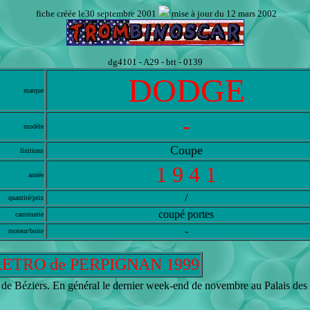
fiche créée le30 septembre 2001
mise à jour du 12 mars 2002
dg4101 - A29 - btt - 0139
DODGE
marque
-
modèle
Coupe
finitions
1 9 4 1
année
/
quantité/prix
coupé portes
carrosserie
-
moteur/boite
ETRO de PERPIGNAN 1999
e Béziers. En général le dernier week-end de novembre au Palais des 