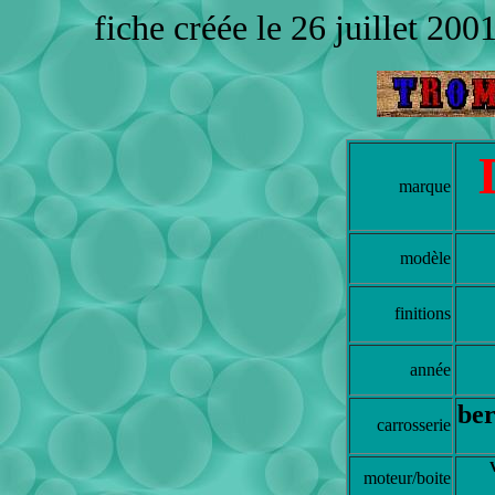
fiche créée le 26 juillet 200
marque
modèle
finitions
année
ber
carrosserie
moteur/boite