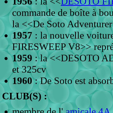
1956
: la <<
DESOTO FI
commande de boîte à bou
la <<De Soto Adventurer
1957
: la nouvelle voit
FIRESWEEP V8>> représ
1959
: la <<DESOTO AD
et 325cv
1960
: De Soto est absorb
CLUB(S) :
membre de l'
amicale 4A