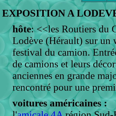
EXPOSITION A LODEVE 
hôte
: <<les Routiers du 
Lodève (Hérault) sur un 
festival du camion. Entré
de camions et leurs décor
anciennes en grande majo
rencontré pour une premiè
voitures américaines :
l'
amicale 4A
région Sud-E