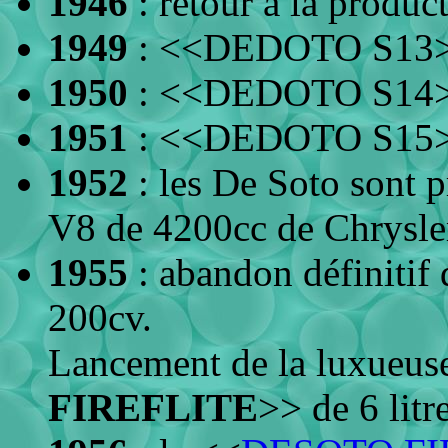
1946
: retour à la prod
1949
: <<DEDOTO S13
1950
: <<DEDOTO S14
1951
: <<DEDOTO S15
1952
: les De Soto sont 
V8 de 4200cc de Chrysle
1955
: abandon définitif 
200cv.
Lancement de la luxueus
FIREFLITE
>> de 6 litr