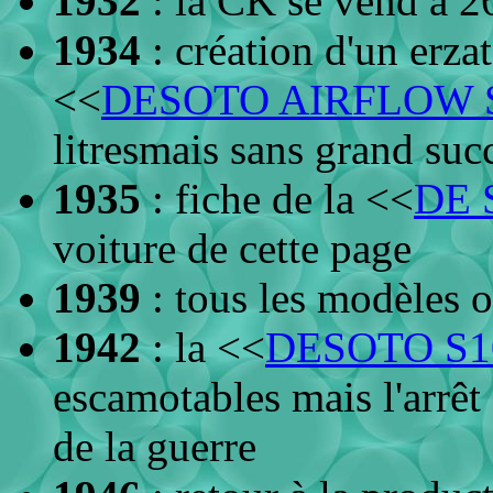
1932
: la CK se vend à 2
1934
: création d'un erza
<<
DESOTO AIRFLOW 
litresmais sans grand suc
1935
: fiche de la <<
DE 
voiture de cette page
1939
: tous les modèles o
1942
: la <<
DESOTO S1
escamotables mais l'arrêt
de la guerre