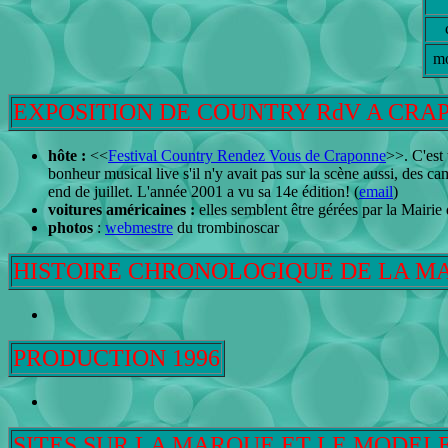
mo
EXPOSITION DE COUNTRY RdV A CRAPO
hôte :
<<
Festival Country Rendez Vous de Craponne
>>. C'est
bonheur musical live s'il n'y avait pas sur la scène aussi, des c
end de juillet. L'année 2001 a vu sa 14e édition! (
email
)
voitures américaines :
elles semblent être gérées par la Mairie
photos
:
webmestre
du trombinoscar
HISTOIRE CHRONOLOGIQUE DE LA M
PRODUCTION 1996
SITES SUR LA MARQUE ET LE MODEL