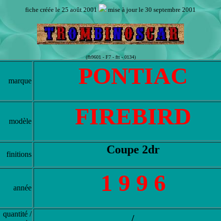
fiche créée le 25 août 2001
mise à jour le 30 septembre 2001
(fb9601 - F7 - ftt - 0134)
PONTIAC
marque
FIREBIRD
modèle
Coupe 2dr
finitions
1 9 9 6
année
quantité /
/