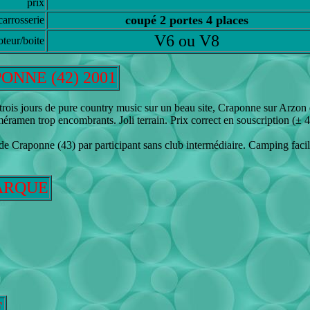
prix
coupé 2 portes 4 places
carrosserie
V6 ou V8
teur/boite
NNE (42) 2001
 trois jours de pure country music sur un beau site, Craponne sur Arzon
améramen trop encombrants. Joli terrain. Prix correct en souscription (± 
 de Craponne (43) par participant sans club intermédiaire. Camping facil
ARQUE
E