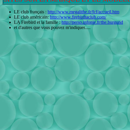
LE club français :
http://www.megalithe.fr/fcf/accueil.htm
LE club américain:
http://www.firebirdtaclub.com/
LA Firebird et la famille :
http://perso.infonie.fr/the.burgund
et d'autres que vous pouvez m'indiquer.....