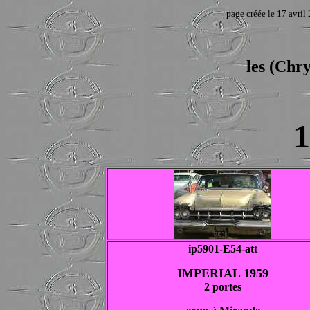
page créée le 17 avril
les (Ch
1
ip5901-E54-att
IMPERIAL 1959
2 portes