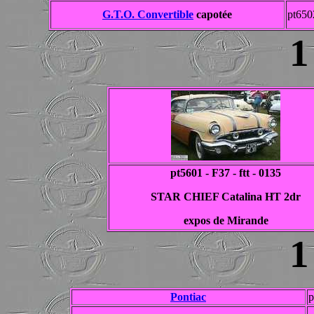
G.T.O. Convertible
capotée
pt650
1
pt5601 - F37 - ftt - 0135
STAR CHIEF Catalina HT 2dr
expos de Mirande
1
Pontiac
p