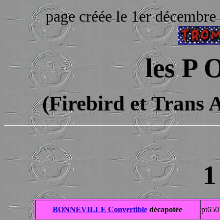
page créée le 1er décembre
les P 
(Firebird et Trans 
1
BONNEVILLE Convertible
décapotée
pt650