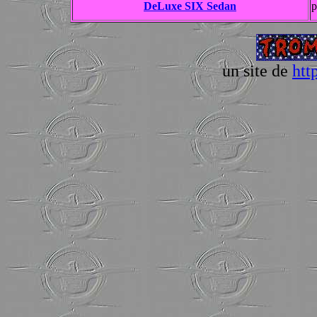
DeLuxe SIX Sedan
p
un site de
htt